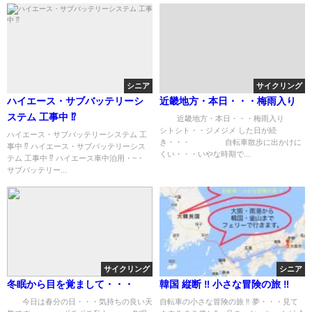
シニア
サイクリング
ハイエース・サブバッテリーシ
近畿地方・本日・・・梅雨入り
ステム 工事中 ⁉️
近畿地方・本日・・・梅雨入り
シトシト・・ジメジメ した日が続
ハイエース・サブバッテリーシステム 工
き・・・ 自転車散歩に出かけに
事中 ⁉️ ハイエース・サブバッテリーシス
くい・・・いやな時期で...
テム 工事中 ⁉️ ハイエース車中泊用・~・
サブバッテリー...
サイクリング
シニア
冬眠から目を覚まして・・・
韓国 縦断 ‼︎ 小さな冒険の旅 ‼︎
今日は春分の日・・・気持ちの良い天
自転車の小さな冒険の旅 ‼︎ 夢・・・見て