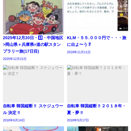
2025年12月20日・1️⃣・中国地区
KLM・５５.０００円で・・・旅
>岡山県＋兵庫県=道の駅スタン
に出よ〜う ⁉︎
プラリー旅(17日目)
2018年11月11日
2025年12月21日
自転車 韓国縦断 ‼︎ スケジュウー
自転車 韓国縦断 ‼︎ ２０１８年・
ル 決定 ‼︎
夏・夢 ‼️
2018年6月14日
2018年5月17日