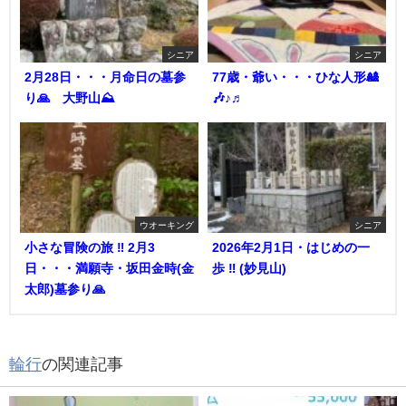
シニア
シニア
2月28日・・・月命日の墓参
77歳・爺い・・・ひな人形🎎
り🙏 大野山⛰️
🎶♪♬
ウオーキング
シニア
小さな冒険の旅 ‼︎ 2月3
2026年2月1日・はじめの一
日・・・満願寺・坂田金時(金
歩 ‼︎ (妙見山)
太郎)墓参り🙏
輪行
の関連記事