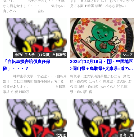
気です。 ボチボチ私も・・・冬眠
ます ‼︎ ６８歳と6ヶ月の おっちゃんが 今
から目を覚まして・・・ 気持ちの
見てる夢 ❣️ 韓国 縦断 ‼︎ 小さな冒険の...
良い外へ・・・ 自転...
神戸山手大学 （非公認）自転車部
シニア
「自転車損害賠償責任保
2025年12月19日・1️⃣・中国地区
険」・・・？
>岡山県＋鳥取県+兵庫県=道の駅
スタンプラリー旅(16日目)
神戸山手大学・非公認・・・自転車
鳥取県・道の駅清流茶屋かわはら 鳥取
部 !! 自転車損害賠償責任保険も考える
県・道の駅 はっとう 鳥取県・道の駅 若
必要があります。 自転車
桜 岡山県・道の駅 あわくらんど 兵庫
事故で1億1480万...
県・道の駅 宿...
北海道
台湾一周