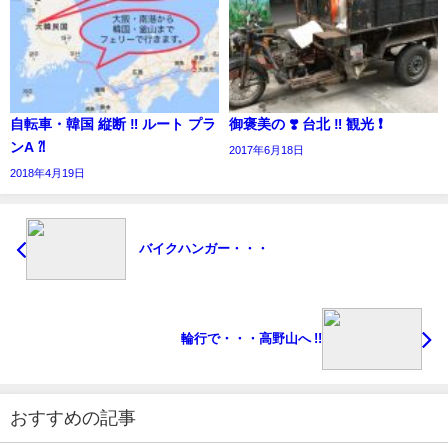
自転車・韓国 縦断 ‼︎ ルート プラ
御褒美の ❣️ 台北 ‼︎ 観光 ❗️
ンA ⁈
2017年6月18日
2018年4月19日
バイクハンガー・・・
輪行で・・・高野山へ !!
おすすめの記事