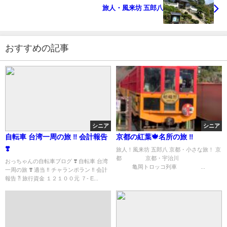
旅人・風来坊 五郎八
おすすめの記事
シニア
シニア
自転車 台湾一周の旅 ‼︎ 会計報告
京都の紅葉🍁名所の旅 ‼︎
❣️
旅人！風来坊 五郎八 京都・小さな旅！ 京
都 京都・宇治川
おっちゃんの自転車ブログ ❣️ 自転車 台湾
亀岡トロッコ列車 ...
一周の旅 ❣️ 適当 ‼︎ チャランポラン ‼︎ 会計
報告 ⁈ 旅行資金 １２１００元 ７- E...