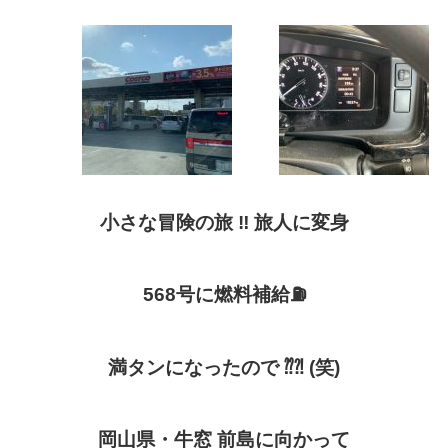
小さな冒険の旅
‼︎
旅人に変身
568
号に燃料補給
⛽️
満タンになったので
⁇⁈
(
笑
)
岡山県・牛窓
前島に向かって