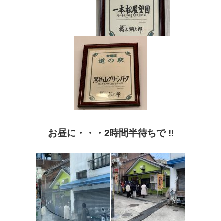
お昼に・・・
2
時間半待ちで
‼️