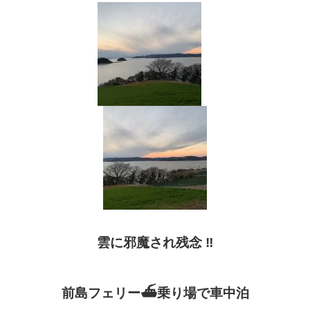
雲に邪魔され残念
‼︎
前島フェリー
⛴
乗り場で車中泊