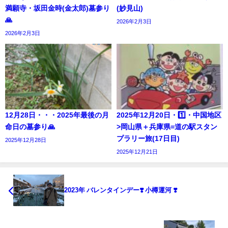
満願寺・坂田金時(金太郎)墓参り
(妙見山)
🙏
2026年2月3日
2026年2月3日
12月28日・・・2025年最後の月
2025年12月20日・1️⃣・中国地区
命日の墓参り🙏
>岡山県＋兵庫県=道の駅スタン
プラリー旅(17日目)
2025年12月28日
2025年12月21日
2023年 バレンタインデー❣️ 小樽運河 ❣️