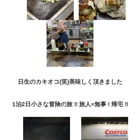
日生のカキオコ
(
笑
)
美味しく頂きました
1
泊
2
日
小さな冒険の旅
‼︎
旅人
=
無事
!
帰宅
‼︎