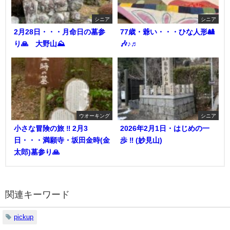
シニア
シニア
2月28日・・・月命日の墓参
77歳・爺い・・・ひな人形🎎
り🙏 大野山⛰️
🎶♪♬
ウオーキング
シニア
小さな冒険の旅 ‼︎ 2月3
2026年2月1日・はじめの一
日・・・満願寺・坂田金時(金
歩 ‼︎ (妙見山)
太郎)墓参り🙏
関連キーワード
pickup