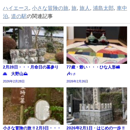
ハイエース
,
小さな冒険の旅
,
旅
,
旅人
,
浦島太郎
,
車中
泊
,
道の駅
の関連記事
2月28日・・・月命日の墓参り
77歳・爺い・・・ひな人形🎎
🙏 大野山⛰️
🎶♪♬
2026年2月28日
2026年2月26日
小さな冒険の旅 ‼︎ 2月3日・・・
2026年2月1日・はじめの一歩 ‼︎