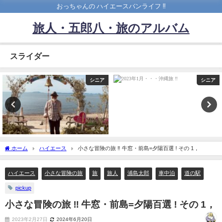
おっちゃんの ハイエースバンライフ ‼️
旅人・五郎八・旅のアルバム
スライダー
シニア
ハイエース
ホーム
ハイエース
小さな冒険の旅 ‼︎ 牛窓・前島=夕陽百選 ! その 1，
ハイエース
小さな冒険の旅
旅
旅人
浦島太郎
車中泊
道の駅
pickup
小さな冒険の旅 ‼︎ 牛窓・前島=夕陽百選 ! その 1，
2023年2月27日
2024年6月20日