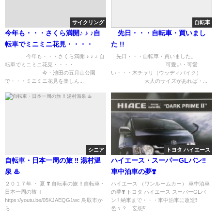
サイクリング
自転車
今年も・・・さくら満開♪ ♪ ♪自
先日・・・自転車・買いまし
転車でミニミニ花見・・・・
た !!
今年も・・・さくら満開 ♪ ♪ ♪ 自
先日・・・自転車・買いました。
転車でミニミニ花見・・・・
可愛い・可愛
今・池田の五月山公園
い・・・木チャリ（ウッディバイク）
で・・・ミニミニ花見を楽しん...
大人のサイズがあれば・...
シニア
トヨタ ハイエース
自転車・日本一周の旅 ‼︎ 湯村温
ハイエース・スーパーGLバン‼︎
泉 ♨️
車中泊車の夢❣️
２０１７年 ・ 夏 ❣️ 自転車の旅 ‼︎ 自転車・
ハイエース （ワンルームカー） 車中泊車
日本一周の旅 ‼︎
の夢❣️ トヨタ ハイエース スーパーGLバ
https://youtu.be/05KJAEQG1wc 鳥取市か
ン‼︎ 納車まで・・・車中泊車に改造❗️
ら...
色々？ 妄想⁉...