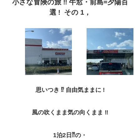
小さな冒険の旅
‼︎
牛窓・前島
=
夕陽百
選
!
その
1
，
思いつき
⁉︎
自由気ままに
!
風の吹くまま
気の向くまま
‼︎
1
泊
2
日
⁇
の・