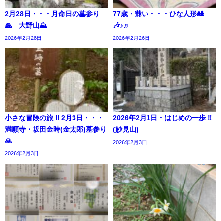
2月28日・・・月命日の墓参り
77歳・爺い・・・ひな人形🎎
🙏 大野山⛰️
🎶♪♬
2026年2月28日
2026年2月26日
小さな冒険の旅 ‼︎ 2月3日・・・
2026年2月1日・はじめの一歩 ‼︎
満願寺・坂田金時(金太郎)墓参り
(妙見山)
🙏
2026年2月3日
2026年2月3日