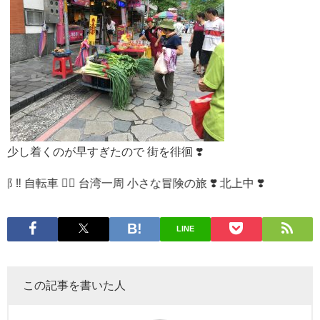
少し着くのが早すぎたので 街を徘徊 ❣️
‍♀️ 台湾一周 小さな冒険の旅 ❣️ 北上中 ❣️
LINE
この記事を書いた人