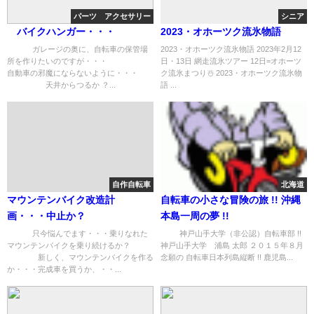
パーツ アクセサリー
シニア
バイクハンガー・・・
2023・オホーツク流氷物語
ガレージの奥に、自転車の保管場
2023・オホーツク流氷物語 2023年2月12
所を作りたいのですが・・・
日・13日 網走流氷ツアー 12日=オホーツ
自動車の邪魔にならないように・・・
ク流氷まつり☃️ 2023・オホーツク流氷物
天井からつるか ？...
語 ...
自作自転車
北海道
マウンテンバイク改造計
自転車の小さな冒険の旅 !! 沖縄
画・・・中止か？
本島一周の夢 !!
只今悩んでます・・・乗りなれた
神戸山手大学（非公認）自転車部 !!
マウンテンバイクを乗り続けるか？
神戸山手大学 浦島 太郎 ２０１５年８月
新しく、マウンテンバイクを作る
念願の 自転車日本列島縦断 !! 鹿児島...
か・・・完成車を買うか、・・...