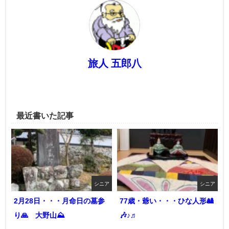
旅人 五郎八
最近書いた記事
シニア
シニア
2月28日・・・月命日の墓参
77歳・爺い・・・ひな人形🎎
り🙏 大野山⛰️
🎶♪♬