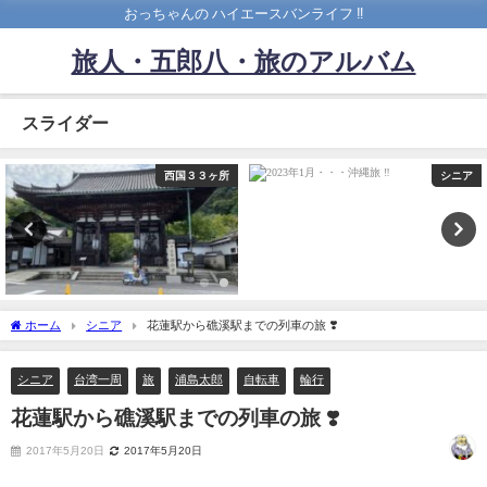
おっちゃんの ハイエースバンライフ ‼️
旅人・五郎八・旅のアルバム
スライダー
西国３３ヶ所
シニア
ホーム
シニア
花蓮駅から礁溪駅までの列車の旅 ❣️
シニア
台湾一周
旅
浦島太郎
自転車
輪行
花蓮駅から礁溪駅までの列車の旅 ❣️
2017年5月20日
2017年5月20日