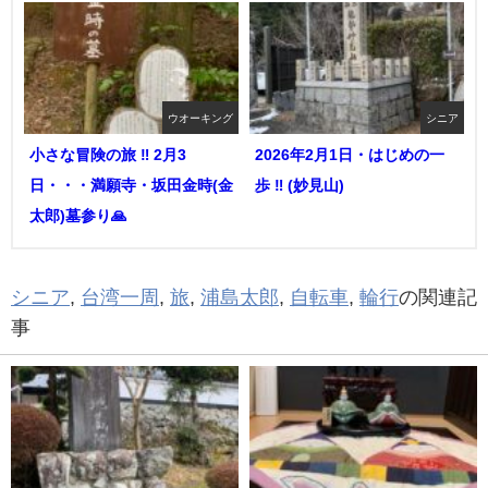
ウオーキング
シニア
小さな冒険の旅 ‼︎ 2月3
2026年2月1日・はじめの一
日・・・満願寺・坂田金時(金
歩 ‼︎ (妙見山)
太郎)墓参り🙏
シニア
,
台湾一周
,
旅
,
浦島太郎
,
自転車
,
輪行
の関連記
事