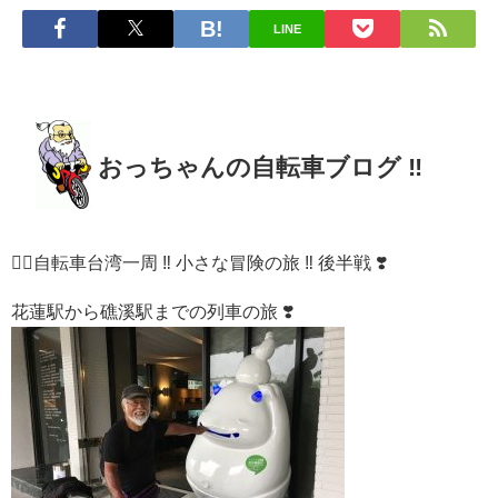
LINE
おっちゃんの自転車ブログ ‼︎
🚴‍♀️自転車台湾一周 ‼︎ 小さな冒険の旅 ‼︎ 後半戦 ❣️
花蓮駅から礁溪駅までの列車の旅 ❣️