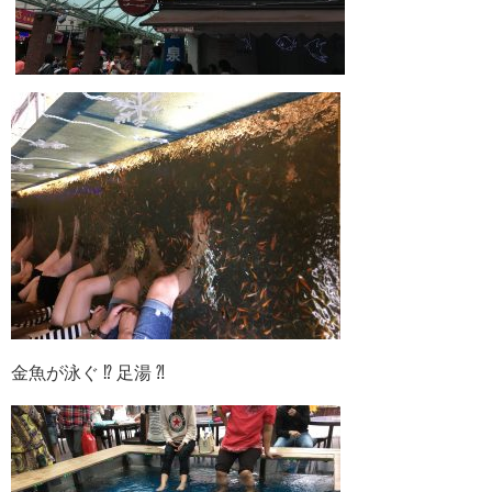
金魚が泳ぐ ⁉︎ 足湯 ⁈