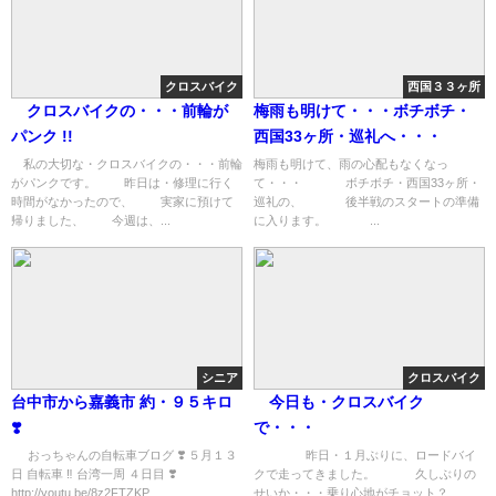
クロスバイク
西国３３ヶ所
クロスバイクの・・・前輪が
梅雨も明けて・・・ボチボチ・
パンク !!
西国33ヶ所・巡礼へ・・・
私の大切な・クロスバイクの・・・前輪
梅雨も明けて、雨の心配もなくなっ
がパンクです。 昨日は・修理に行く
て・・・ ボチボチ・西国33ヶ所・
時間がなかったので、 実家に預けて
巡礼の、 後半戦のスタートの準備
帰りました、 今週は、...
に入ります。 ...
シニア
クロスバイク
台中市から嘉義市 約・９５キロ
今日も・クロスバイク
❣️
で・・・
おっちゃんの自転車ブログ ❣️ ５月１３
昨日・１月ぶりに、ロードバイ
日 自転車 ‼︎ 台湾一周 ４日目 ❣️
クで走ってきました。 久しぶりの
http://youtu.be/8z2FTZKP...
せいか・・・乗り心地がチョット？