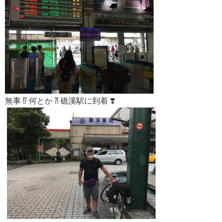
無事 ⁉︎ 何とか ⁈ 礁溪駅に到着 ❣️