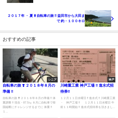
２０１７年 ・ 夏 ❣️ 自転車の旅 ‼︎ 益田市から大田ま
で 約・１００キロ
おすすめの記事
シニア
神戸
自転車の旅 ❣️ ２０１８年８月の
川崎重工業 神戸工場 ‼︎ 進水式招
準備 ‼︎
待券‼︎
自転車の旅 ❣️ ２０１８年８月の準備 ‼︎ 体
１２月１１日水曜日 ❗️ 進水式 ‼️ 川崎重工業
重調整 ‼︎ 現在・87.5㎏ ８月に自転車で韓
・ 神戸工場 ‼︎ １２月１１日水曜日 午
国縦断にチャレンジするまでに 体重 ‼︎
前１１時開始 ‼︎ 進水式招待券を頂きまし...
１...