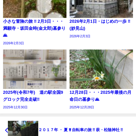
小さな冒険の旅 ‼︎ 2月3日・・・
2026年2月1日・はじめの一歩 ‼︎
満願寺・坂田金時(金太郎)墓参り
(妙見山)
🙏
2026年2月3日
2026年2月3日
2025年(令和7年) 道の駅全国9
12月28日・・・2025年最後の月
グロック完全走破‼︎
命日の墓参り🙏
2025年12月30日
2025年12月28日
２０１７年 ・ 夏 ❣️ 自転車の旅 ‼︎ 萩・松陰神社 ‼︎