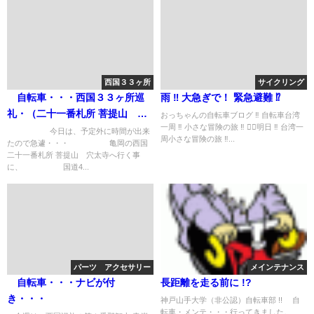
西国３３ヶ所
サイクリング
自転車・・・西国３３ヶ所巡
雨 ‼︎ 大急ぎで！ 緊急避難 ⁉️
礼・（二十一番札所 菩提山 穴
おっちゃんの自転車ブログ ‼︎ 自転車台湾
一周 ‼︎ 小さな冒険の旅 ‼︎ 🚴‍♀️明日 ‼︎ 台湾一
太寺）
今日は、予定外に時間が出来
周小さな冒険の旅 ‼︎...
たので急遽・・・ 亀岡の西国
二十一番札所 菩提山 穴太寺へ行く事
に、 国道4...
パーツ アクセサリー
メインテナンス
自転車・・・ナビが付
長距離を走る前に !?
き・・・
神戸山手大学（非公認）自転車部 !! 自
転車・メンテ・・・行ってきました。