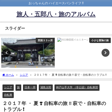
おっちゃんの ハイエースバンライフ ‼️
旅人・五郎八・旅のアルバム
スライダー
西国３３ヶ所
小さな冒険の旅
ホーム
シニア
２０１７年 ・ 夏 ❣️ 自転車の旅 ‼︎ 萩で・自転車のトラブル ❗️
シニア
旅
日本一周
浦島太郎
神戸山手大学 （非公認）自転車部
自転車
２０１７年 ・ 夏 ❣️ 自転車の旅 ‼︎ 萩で・自転車の
トラブル ❗️