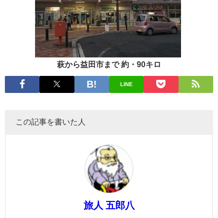
萩から益田市まで 約・90キロ
LINE
この記事を書いた人
旅人 五郎八