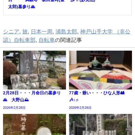
太郎)墓参り🙏
シニア
,
旅
,
日本一周
,
浦島太郎
,
神戸山手大学 （非公
認）自転車部
,
自転車
の関連記事
2月28日・・・月命日の墓参り
77歳・爺い・・・ひな人形🎎
🙏 大野山⛰️
🎶♪♬
2026年2月28日
2026年2月26日