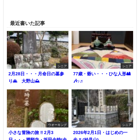
最近書いた記事
シニア
シニア
2月28日・・・月命日の墓参
77歳・爺い・・・ひな人形🎎
り🙏 大野山⛰️
🎶♪♬
ウオーキング
シニア
小さな冒険の旅 ‼︎ 2月3
2026年2月1日・はじめの一
日・・・満願寺・坂田金時(金
歩 ‼︎ (妙見山)