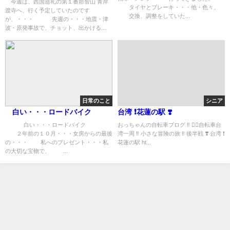
今週は、西国巡礼の第１番那智山 青岸
タイヤとブレーキ・・・他・色々、
渡寺へ、行く予定していたのです
交換、調整をしていた...
が、・・・ 先週の・・・地震・津
波・原発事故で、チョット、出かける...
日常のこと
シニア
白い・・・ロードバイク
台湾 ❗️花蓮の駅 ❣️
白い・・・ロードバイク
おっちゃんの自転車ブログ ‼︎ 🚴‍♀️自転車台
２年前の１０月・・・女房からの最後
湾一周 ‼︎ 小さな冒険の旅 ‼︎ 後半戦 ❣️ 台湾 ❗️
の・・・ 私へのプレゼント・・・私
花蓮の駅 ht...
の大切な宝物で、 ...