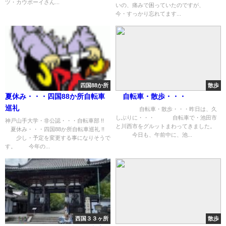
ツ・カウボーイさん...
いの、痛みで困っていたのですが、
今・すっかり忘れてます...
四国88か所
散歩
夏休み・・・四国88か所自転車
自転車・散歩・・・
巡礼
自転車・散歩・・・昨日は、久
しぶりに・・・ 自転車で・池田市
神戸山手大学・非公認・・・自転車部 !!
と川西市をグルットまわってきました。
夏休み・・・四国88か所自転車巡礼 !!
今日も、午前中に、池...
少し・予定を変更する事になりそうで
す。 今年の...
西国３３ヶ所
散歩