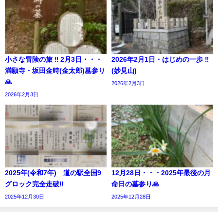
小さな冒険の旅 ‼︎ 2月3日・・・
2026年2月1日・はじめの一歩 ‼︎
満願寺・坂田金時(金太郎)墓参り
(妙見山)
🙏
2026年2月3日
2026年2月3日
2025年(令和7年) 道の駅全国9
12月28日・・・2025年最後の月
グロック完全走破‼︎
命日の墓参り🙏
2025年12月30日
2025年12月28日