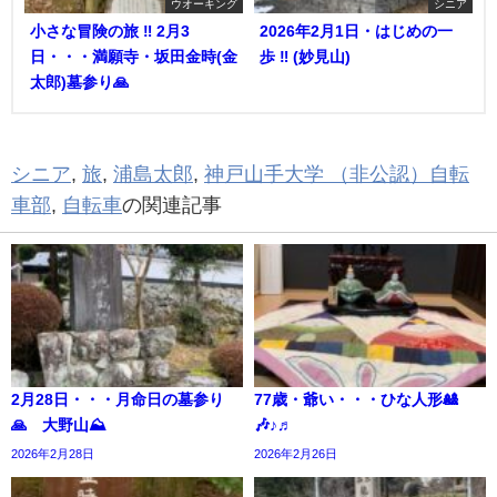
ウオーキング
シニア
小さな冒険の旅 ‼︎ 2月3
2026年2月1日・はじめの一
日・・・満願寺・坂田金時(金
歩 ‼︎ (妙見山)
太郎)墓参り🙏
シニア
,
旅
,
浦島太郎
,
神戸山手大学 （非公認）自転
車部
,
自転車
の関連記事
2月28日・・・月命日の墓参り
77歳・爺い・・・ひな人形🎎
🙏 大野山⛰️
🎶♪♬
2026年2月28日
2026年2月26日