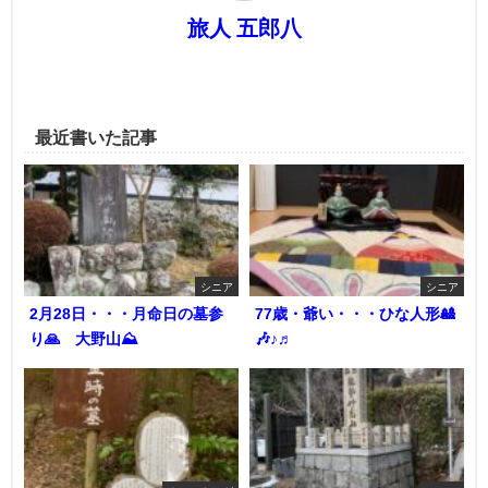
旅人 五郎八
最近書いた記事
シニア
シニア
2月28日・・・月命日の墓参
77歳・爺い・・・ひな人形🎎
り🙏 大野山⛰️
🎶♪♬