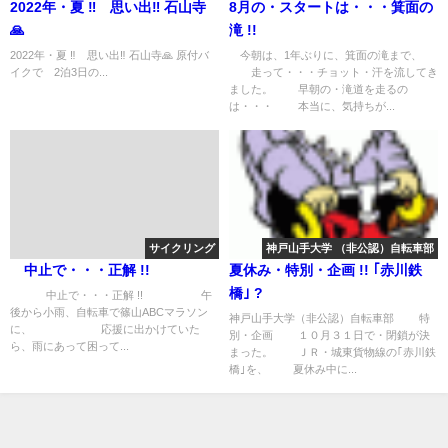
2022年・夏 ‼️ 思い出‼️ 石山寺
8月の・スタートは・・・箕面の
🙏
滝 !!
2022年・夏 ‼️ 思い出‼️ 石山寺🙏 原付バ
今朝は、1年ぶりに、箕面の滝まで、
イクで 2泊3日の...
走って・・・チョット・汗を流してき
ました。 早朝の・滝道を走るの
は・・・ 本当に、気持ちが...
サイクリング
神戸山手大学 （非公認）自転車部
中止で・・・正解 !!
夏休み・特別・企画 !! ｢赤川鉄
橋｣ ?
中止で・・・正解 !! 午
後から小雨、自転車で篠山ABCマラソン
神戸山手大学（非公認）自転車部 特
に、 応援に出かけていた
別・企画 １０月３１日で・閉鎖が決
ら、雨にあって困って...
まった。 ＪＲ・城東貨物線の｢赤川鉄
橋｣を、 夏休み中に...