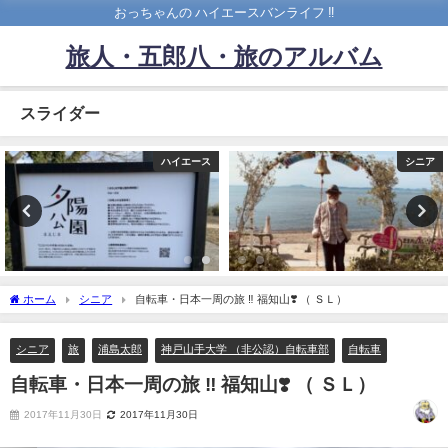
おっちゃんの ハイエースバンライフ ‼️
旅人・五郎八・旅のアルバム
スライダー
ハイエース
シニア
ホーム
シニア
自転車・日本一周の旅 ‼︎ 福知山❣️ （ ＳＬ）
シニア
旅
浦島太郎
神戸山手大学 （非公認）自転車部
自転車
自転車・日本一周の旅 ‼︎ 福知山❣️ （ ＳＬ）
2017年11月30日
2017年11月30日