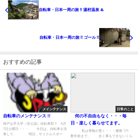
自転車・日本一周の旅 ‼︎ 湯村温泉 ♨️
自転車・日本一周の旅 ‼︎ ゴール ‼️
おすすめの記事
メインテナンス
日常のこと
自転車のメンテナンス !!
何の不自由もなく・・・毎
日・楽しく暮らせてます。
神戸山手大学（非公認）自転車部 !! 6月
7日土曜日・・・ 今日は、自転車を洗
私は脊髄が悪く・・・腰痛 で!!
車して、 明日、サイクルスポー
数年前まで、 歩く事もできないくら