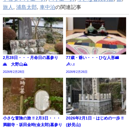
旅人
,
浦島太郎
,
車中泊
の関連記事
2月28日・・・月命日の墓参り
77歳・爺い・・・ひな人形🎎
🙏 大野山⛰️
🎶♪♬
2026年2月28日
2026年2月26日
小さな冒険の旅 ‼︎ 2月3日・・・
2026年2月1日・はじめの一歩 ‼︎
満願寺・坂田金時(金太郎)墓参り
(妙見山)