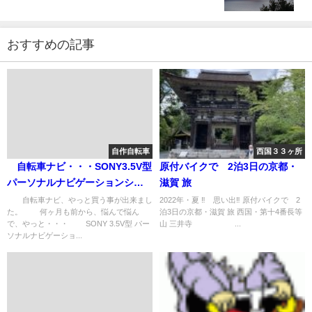
おすすめの記事
自作自転車
西国３３ヶ所
自転車ナビ・・・SONY3.5V型
原付バイクで 2泊3日の京都・
パーソナルナビゲーションシス
滋賀 旅
テム NV-U35
自転車ナビ、やっと買う事が出来まし
2022年・夏 ‼️ 思い出‼️ 原付バイクで 2
た。 何ヶ月も前から、悩んで悩ん
泊3日の京都・滋賀 旅 西国・第十4番長等
で、やっと・・・ SONY 3.5V型 パー
山 三井寺 ...
ソナルナビゲーショ...