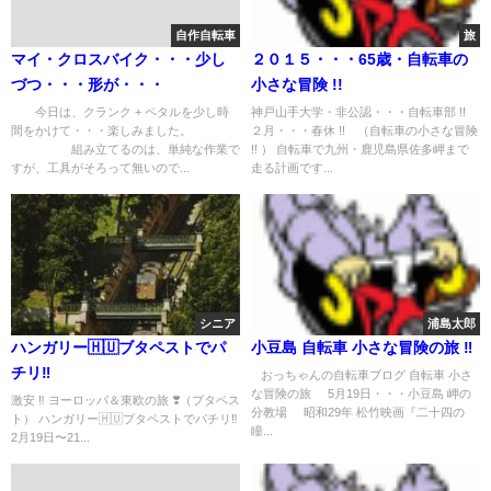
自作自転車
旅
マイ・クロスバイク・・・少し
２０１５・・・65歳・自転車の
づつ・・・形が・・・
小さな冒険 !!
今日は、クランク + ペタルを少し時
神戸山手大学・非公認・・・自転車部 !!
間をかけて・・・楽しみました。
２月・・・春休 !! （自転車の小さな冒険
組み立てるのは、単純な作業で
!! ） 自転車で九州・鹿児島県佐多岬まで
すが、工具がそろって無いので...
走る計画です...
シニア
浦島太郎
ハンガリー🇭🇺ブタペストでパ
小豆島 自転車 小さな冒険の旅 ‼︎
チリ‼️
おっちゃんの自転車ブログ 自転車 小さ
な冒険の旅 5月19日・・・小豆島 岬の
激安 ‼️ ヨーロッパ＆東欧の旅 ❣️（ブタペス
分教場 昭和29年 松竹映画『二十四の
ト） ハンガリー🇭🇺ブタペストでパチリ‼️
瞳...
2月19日〜21...