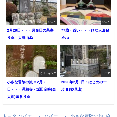
シニア
シニア
2月28日・・・月命日の墓参
77歳・爺い・・・ひな人形🎎
り🙏 大野山⛰️
🎶♪♬
ウオーキング
シニア
小さな冒険の旅 ‼︎ 2月3
2026年2月1日・はじめの一
日・・・満願寺・坂田金時(金
歩 ‼︎ (妙見山)
太郎)墓参り🙏
トヨタ ハイエース
,
ハイエース
,
小さな冒険の旅
,
旅
,