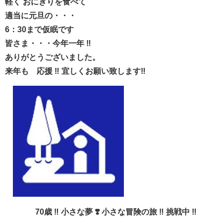
軽く おにぎりを食べて
適当に元旦の・・・
6：30まで仮眠です
皆さま・・・今年一年 ‼︎
ありがとうございました。
来年も 応援 ‼︎ 宜しくお願い致します‼︎
70歳 ‼︎ 小さな夢 ❣️ 小さな冒険の旅 ‼︎ 挑戦中 ‼︎