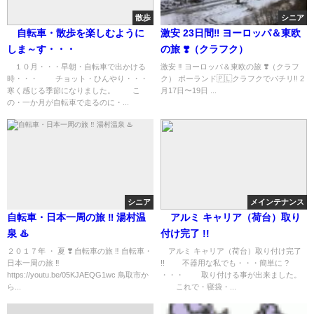
散歩
シニア
自転車・散歩を楽しむように
激安 23日間‼️ ヨーロッパ＆東欧
しま～す・・・
の旅 ❣️（クラフク）
１０月・・・早朝・自転車で出かける
激安 ‼️ ヨーロッパ＆東欧の旅 ❣️（クラフ
時・・・ チョット・ひんやり・・・
ク） ポーランド🇵🇱クラフクでパチリ‼️ 2
寒く感じる季節になりました。 こ
月17日〜19日 ...
の・一か月が自転車で走るのに・...
シニア
メインテナンス
自転車・日本一周の旅 ‼︎ 湯村温
アルミ キャリア（荷台）取り
泉 ♨️
付け完了 !!
２０１７年 ・ 夏 ❣️ 自転車の旅 ‼︎ 自転車・
アルミ キャリア（荷台）取り付け完了
日本一周の旅 ‼︎
!! 不器用な私でも・・・簡単に ?
https://youtu.be/05KJAEQG1wc 鳥取市か
・・・ 取り付ける事が出来ました。
ら...
これで・寝袋・...