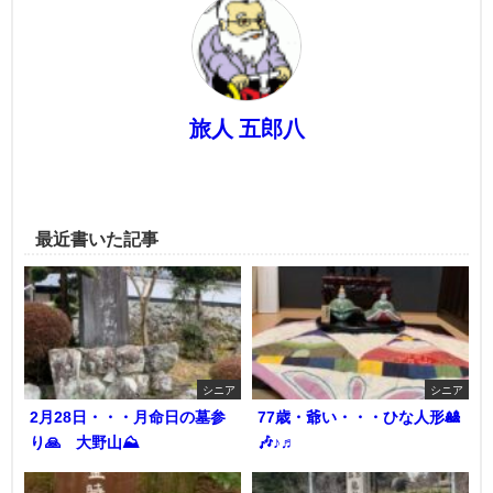
旅人 五郎八
最近書いた記事
シニア
シニア
2月28日・・・月命日の墓参
77歳・爺い・・・ひな人形🎎
り🙏 大野山⛰️
🎶♪♬