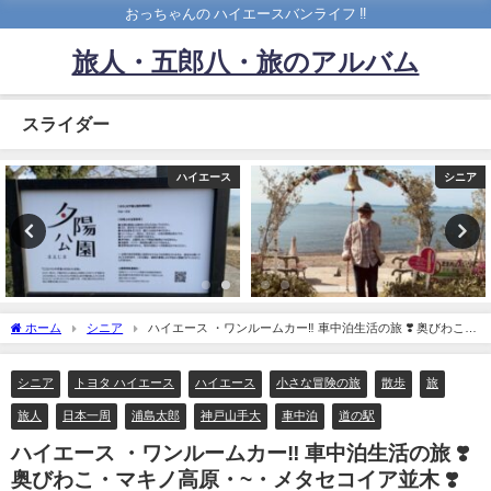
おっちゃんの ハイエースバンライフ ‼️
旅人・五郎八・旅のアルバム
スライダー
ハイエース
シニア
ホーム
シニア
ハイエース ・ワンルームカー‼️ 車中泊生活の旅 ❣️ 奥びわこ・
マキノ高原・~・メタセコイア並木 ❣️
シニア
トヨタ ハイエース
ハイエース
小さな冒険の旅
散歩
旅
旅人
日本一周
浦島太郎
神戸山手大
車中泊
道の駅
ハイエース ・ワンルームカー‼️ 車中泊生活の旅 ❣️
奥びわこ・マキノ高原・~・メタセコイア並木 ❣️