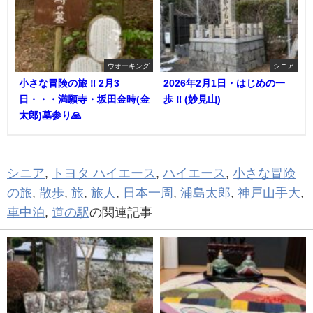
ウオーキング
シニア
小さな冒険の旅 ‼︎ 2月3
2026年2月1日・はじめの一
日・・・満願寺・坂田金時(金
歩 ‼︎ (妙見山)
太郎)墓参り🙏
シニア
,
トヨタ ハイエース
,
ハイエース
,
小さな冒険
の旅
,
散歩
,
旅
,
旅人
,
日本一周
,
浦島太郎
,
神戸山手大
,
車中泊
,
道の駅
の関連記事