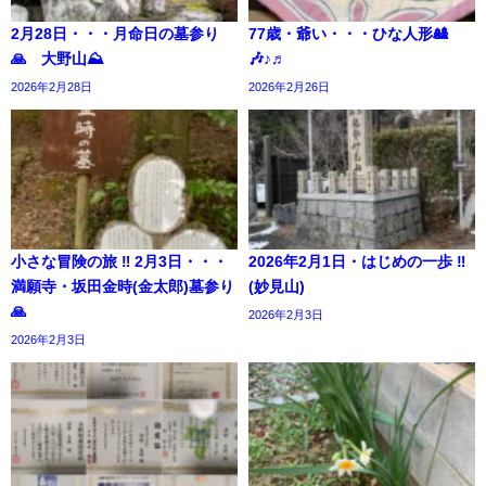
2月28日・・・月命日の墓参り
77歳・爺い・・・ひな人形🎎
🙏 大野山⛰️
🎶♪♬
2026年2月28日
2026年2月26日
小さな冒険の旅 ‼︎ 2月3日・・・
2026年2月1日・はじめの一歩 ‼︎
満願寺・坂田金時(金太郎)墓参り
(妙見山)
🙏
2026年2月3日
2026年2月3日