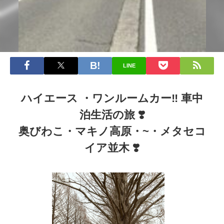
LINE
ハイエース ・ワンルームカー‼️ 車中
泊生活の旅 ❣️
奥びわこ・マキノ高原・~・メタセコ
イア並木 ❣️