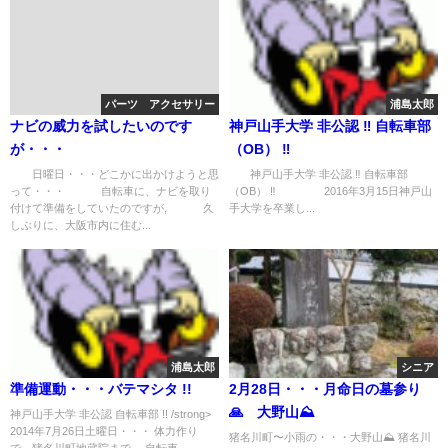
パーツ アクセサリー
浦島太郎
ナビの威力を試したいのです
神戸山手大学 非公認 ‼︎ 自転車部
が・・・
（OB） ‼︎
日曜日・・・どこかに出かけようと思
神戸山手大学 非公認 ‼︎ 自転車部
って・・・ 自転車に、ナビを取り
（OB） ‼︎ 2016年3月15日神戸山
付けて準備をしていたのですが, 久
手大学を卒業し...
しぶりに、大阪市内に住む...
浦島太郎
シニア
準備運動・・・バテマシタ !!
2月28日・・・月命日の墓参り
🙏 大野山⛰️
神戸山手大学 非公認 自転車部 !! /strong>
2014年7月26日土曜日・・・ 体力作り
猪名川町〜小雨の・・・大野山⛰️ 猪名川
で、猪名川町地蔵院まで、 自転車