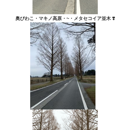
奥びわこ・マキノ高原・~・メタセコイア並木 ❣️