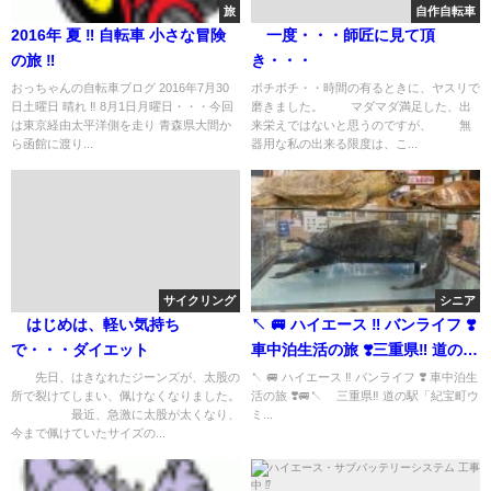
旅
自作自転車
2016年 夏 ‼︎ 自転車 小さな冒険
一度・・・師匠に見て頂
の旅 ‼︎
き・・・
おっちゃんの自転車ブログ 2016年7月30
ボチボチ・・時間の有るときに、ヤスリで
日土曜日 晴れ ‼︎ 8月1日月曜日・・・今回
磨きました。 マダマダ満足した、出
は東京経由太平洋側を走り 青森県大間か
来栄えではないと思うのですが、 無
ら函館に渡り...
器用な私の出来る限度は、こ...
サイクリング
シニア
はじめは、軽い気持ち
↖️ 🚐 ハイエース ‼️ バンライフ ❣️
で・・・ダイエット
車中泊生活の旅 ❣️三重県‼️ 道の駅
「紀宝町ウミガメ公園」 ‼️
先日、はきなれたジーンズが、太股の
↖️ 🚐 ハイエース ‼️ バンライフ ❣️ 車中泊生
所で裂けてしまい、佩けなくなりました。
活の旅 ❣️🚐↖️ 三重県‼️ 道の駅「紀宝町ウ
最近、急激に太股が太くなり、
ミ...
今まで佩けていたサイズの...