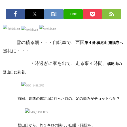
LINE
雪の積る朝・・・自転車で、西国
第４番
槙尾山
施福寺
へ
巡礼に・・・
７時過ぎに家を出て、走る事４時間、
槙尾山
の
登山口に到着。
前回、姫路の
に行った時の、足の痛みがチョット心配？
書写山
登山口から、約１キロの険しい山道・階段を、