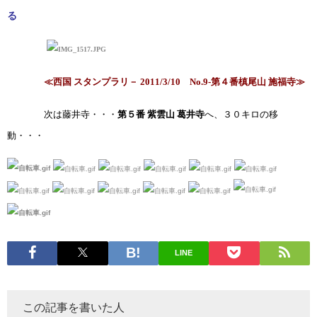
る
≪
西国
スタンプラリ－
2011/3/10
No.9-
第４番槙尾山
施福寺
≫
次は藤井寺・・・
第５番
紫雲山
葛井寺
へ、３０キロの移
動・・・
LINE
この記事を書いた人