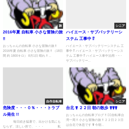
旅
シニア
2016年夏 自転車 小さな冒険の旅
ハイエース・サブバッテリーシ
‼︎
ステム 工事中 ⁉️
おっちゃんの自転車 小さな冒険の旅 ❗️
ハイエース・サブバッテリーシステム 工
2016年夏 自転車 小さな冒険の旅 ‼︎ （18日
事中 ⁉️ ハイエース・サブバッテリーシス
間 約 1800キロ） 8月1日 晴れ ‼︎ ...
テム 工事中 ⁉️ ハイエース車中泊用・~・
サブバッテリー...
自作自転車
シニア
危険度・・・０％・・・トラブ
台北 ❣️ ２２日 朝の散歩 ❣️❣️❣️
ル発生 !!
おっちゃんの自転車ブログ ‼︎ 🚴‍♀️自転車台
湾一周 ‼︎ 小さな冒険の旅 ‼︎ ２２日２３日
毎日続き猛暑で、出かける気にも
は台北で休息です ❣️ 今朝...
ならず、涼しい所で、・・・ 私