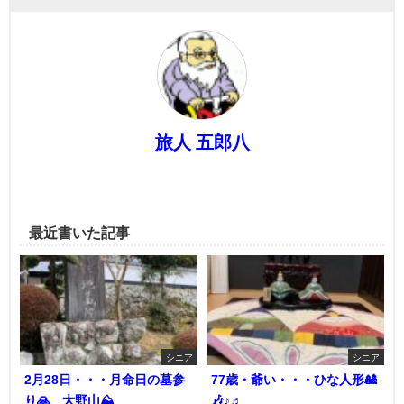
旅人 五郎八
最近書いた記事
シニア
シニア
2月28日・・・月命日の墓参
77歳・爺い・・・ひな人形🎎
り🙏 大野山⛰️
🎶♪♬