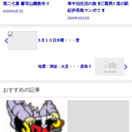
第二七番 書写山圓教寺 ‼︎
車中泊生活の旅 ❣️三重県‼️ 道の駅
紀伊長島マンボウ ❣️
2020年6月7日
2020年3月13日
３月１０日木曜・・・雪
地震・津波・火災・・・原発 !!
おすすめの記事