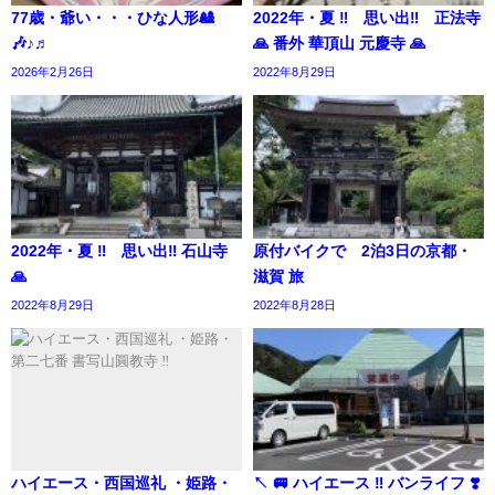
77歳・爺い・・・ひな人形🎎
2022年・夏 ‼️ 思い出‼️ 正法寺
🎶♪♬
🙏 番外 華頂山 元慶寺 🙏
2026年2月26日
2022年8月29日
2022年・夏 ‼️ 思い出‼️ 石山寺
原付バイクで 2泊3日の京都・
🙏
滋賀 旅
2022年8月29日
2022年8月28日
ハイエース・西国巡礼 ・姫路・
↖️ 🚐 ハイエース ‼️ バンライフ ❣️