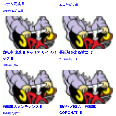
ステム完成 ⁈
2017年5月28日
2019年12月22日
自転車 改造 ‼︎ キャリア サイドバ
長距離を走る前に !?
ッグ ‼️
2014年6月8日
2016年6月4日
自転車のメンテナンス !!
我が・相棒の・自転車
GOROHATI !!
2014年6月7日