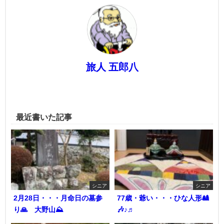
旅人 五郎八
最近書いた記事
シニア
シニア
2月28日・・・月命日の墓参
77歳・爺い・・・ひな人形🎎
り🙏 大野山⛰️
🎶♪♬