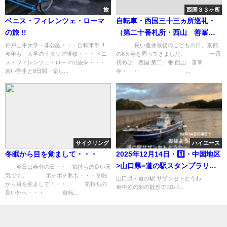
旅
西国３３ヶ所
ベニス・フィレンツェ・ローマ
自転車・西国三十三ヵ所巡礼・
の旅 !!
（第二十番札所・西山 善峯
寺）
神戸山手大学・非公認・・・自転車部 !!
長い連休最後のこどもの日、京都
今年も、大学のイタリア研修・・・ ベニ
の6ヵ寺を周ってきました。 一番
ス・フィレンツェ・ローマの旅を・・・
初めは、西国 第二十番 西山 善峯
若い学生と8日間・楽し...
寺・・・ ...
サイクリング
ハイエース
冬眠から目を覚まして・・・
2025年12月14日・1️⃣・中国地区
>山口県=道の駅スタンプラリー
今日は春分の日・・・気持ちの良い天
気です。 ボチボチ私も・・・冬眠
旅(11日目)
山口県・道の駅 サザンセトとうわ
から目を覚まして・・・ 気持ちの
車中泊の朝の散歩で🚶‍♀️パ...
良い外へ・・・ 自転...