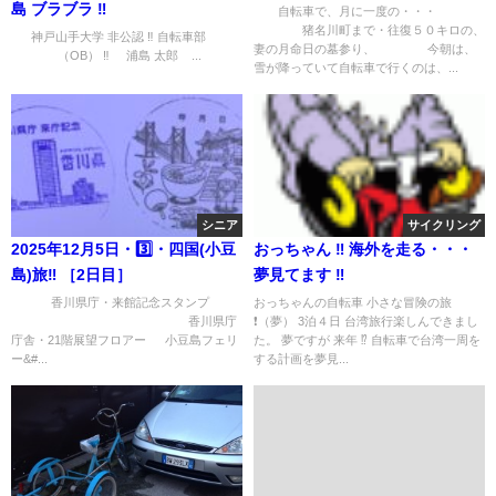
島 ブラブラ ‼︎
自転車で、月に一度の・・・
猪名川町まで・往復５０キロの、
神戸山手大学 非公認 ‼︎ 自転車部
妻の月命日の墓参り、 今朝は、
（OB） ‼︎ 浦島 太郎 ...
雪が降っていて自転車で行くのは、...
シニア
サイクリング
2025年12月5日・3️⃣・四国(小豆
おっちゃん ‼︎ 海外を走る・・・
島)旅‼︎ ［2日目］
夢見てます ‼︎
香川県庁・来館記念スタンプ
おっちゃんの自転車 小さな冒険の旅
香川県庁
❗️（夢） 3泊４日 台湾旅行楽しんできまし
庁舎・21階展望フロアー 小豆島フェリ
た。 夢ですが 来年 ⁉︎ 自転車で台湾一周を
ー&#...
する計画を夢見...