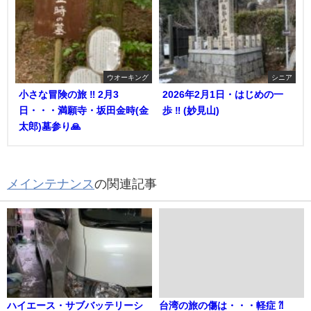
ウオーキング
シニア
小さな冒険の旅 ‼︎ 2月3
2026年2月1日・はじめの一
日・・・満願寺・坂田金時(金
歩 ‼︎ (妙見山)
太郎)墓参り🙏
メインテナンス
の関連記事
ハイエース・サブバッテリーシ
台湾の旅の傷は・・・軽症 ⁈