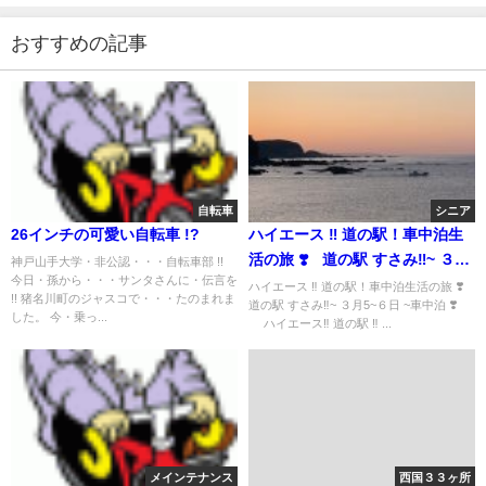
おすすめの記事
自転車
シニア
26インチの可愛い自転車 !?
ハイエース ‼️ 道の駅！車中泊生
活の旅 ❣️ 道の駅 すさみ‼️~ ３月
神戸山手大学・非公認・・・自転車部 !!
今日・孫から・・・サンタさんに・伝言を
5~６日 ~車中泊 ❣️
ハイエース ‼️ 道の駅！車中泊生活の旅 ❣️
!! 猪名川町のジャスコで・・・たのまれま
道の駅 すさみ‼️~ ３月5~６日 ~車中泊 ❣️
した。 今・乗っ...
ハイエース‼️ 道の駅 ‼︎ ...
メインテナンス
西国３３ヶ所