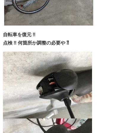
自転車を復元 ‼︎
点検 ‼︎ 何箇所か調整の必要や ⁈