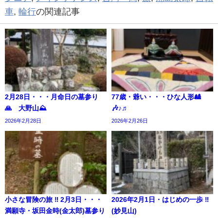
車
,
輪行
の関連記事
2月28日・・・月命日の墓参り
77歳・爺い・・・ひな人形🎎
🙏 大野山⛰️
🎶♪♬
2026年2月28日
2026年2月26日
小さな冒険の旅 ‼︎ 2月3日・・・
2026年2月1日・はじめの一歩 ‼︎
満願寺・坂田金時(金太郎)墓参り
(妙見山)