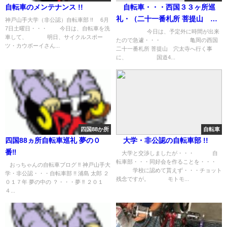
自転車のメンテナンス !!
自転車・・・西国３３ヶ所巡
礼・（二十一番札所 菩提山 穴
神戸山手大学（非公認）自転車部 !! 6月
7日土曜日・・・ 今日は、自転車を洗
太寺）
今日は、予定外に時間が出来
車して、 明日、サイクルスポー
たので急遽・・・ 亀岡の西国
ツ・カウボーイさん...
二十一番札所 菩提山 穴太寺へ行く事
に、 国道4...
四国88か所
自転車
四国88ヵ所自転車巡礼 夢の０
大学・非公認の自転車部 !!
番‼︎
大学と交渉しましたが・・・ 自
転車部・・・同好会を作ることを・・・
おっちゃんの自転車ブログ ‼︎ 神戸山手大
学校に認めて貰えず・・・チョット
学・非公認・・・自転車部 !! 浦島 太郎 ２
残念ですが。 モトモ...
０１７年 夢の中の ？・・・夢 ‼︎ ２０１
４...