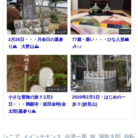
シニア
シニア
2月28日・・・月命日の墓参
77歳・爺い・・・ひな人形🎎
り🙏 大野山⛰️
🎶♪♬
ウオーキング
シニア
小さな冒険の旅 ‼︎ 2月3
2026年2月1日・はじめの一
日・・・満願寺・坂田金時(金
歩 ‼︎ (妙見山)
太郎)墓参り🙏
シニア
,
メインテナンス
,
台湾一周
,
旅
,
浦島太郎
,
自転