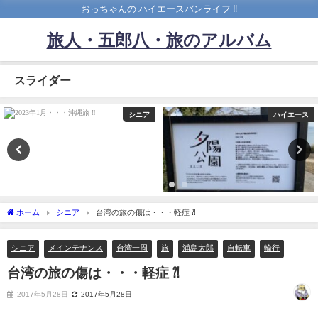
おっちゃんの ハイエースバンライフ ‼️
旅人・五郎八・旅のアルバム
スライダー
シニア
ハイエース
ホーム
シニア
台湾の旅の傷は・・・軽症 ⁈
シニア
メインテナンス
台湾一周
旅
浦島太郎
自転車
輪行
台湾の旅の傷は・・・軽症 ⁈
2017年5月28日
2017年5月28日