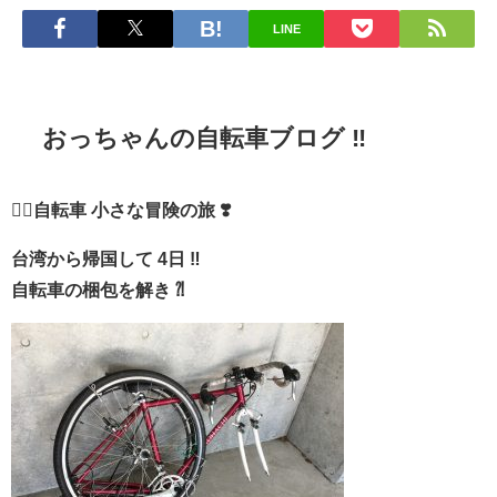
LINE
おっちゃんの自転車ブログ ‼︎
🚴‍♀️自転車 小さな冒険の旅 ❣️
台湾から帰国して 4日 ‼︎
自転車の梱包を解き ⁈