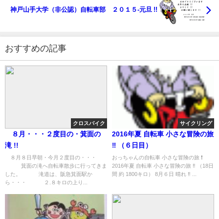
神戸山手大学（非公認）自転車部 ２０１５-元旦 !!
おすすめの記事
クロスバイク
サイクリング
８月・・・２度目の・箕面の
2016年夏 自転車 小さな冒険の旅
滝 !!
‼︎ （６日目）
８月８日早朝・今月２度目の・・・
おっちゃんの自転車 小さな冒険の旅 ❗️
箕面の滝へ自転車散歩に行ってきま
2016年夏 自転車 小さな冒険の旅 ‼︎ （18日
した。 滝道は、阪急箕面駅か
間 約 1800キロ） 8月６日 晴れ ‼︎ ...
ら・・・ ２.８キロの上り...