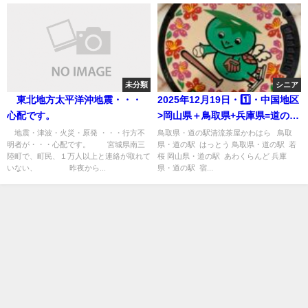
未分類
シニア
東北地方太平洋沖地震・・・
2025年12月19日・1️⃣・中国地区
心配です。
>岡山県＋鳥取県+兵庫県=道の駅
スタンプラリー旅(16日目)
地震・津波・火災・原発 ・・・行方不
鳥取県・道の駅清流茶屋かわはら 鳥取
明者が・・・心配です。 宮城県南三
県・道の駅 はっとう 鳥取県・道の駅 若
陸町で、町民、１万人以上と連絡が取れて
桜 岡山県・道の駅 あわくらんど 兵庫
いない、 昨夜から...
県・道の駅 宿...
旅人・五郎八・旅のアルバム All Rights Reserved.