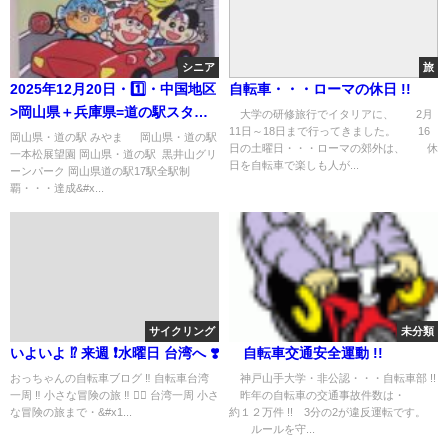
シニア
旅
2025年12月20日・1️⃣・中国地区
自転車・・・ローマの休日 !!
>岡山県＋兵庫県=道の駅スタン
大学の研修旅行でイタリアに、 2月
11日～18日まで行ってきました。 16
プラリー旅(17日目)
岡山県・道の駅 みやま 岡山県・道の駅
日の土曜日・・・ローマの郊外は、 休
一本松展望園 岡山県・道の駅 黒井山グリ
日を自転車で楽しも人が...
ーンパーク 岡山県道の駅17駅全駅制
覇・・・達成&#x...
サイクリング
未分類
いよいよ ⁉︎ 来週 ❗️水曜日 台湾へ ❣️
自転車交通安全運動 !!
おっちゃんの自転車ブログ ‼︎ 自転車台湾
神戸山手大学・非公認・・・自転車部 !!
一周 ‼︎ 小さな冒険の旅 ‼︎ 🚴‍♀️ 台湾一周 小さ
昨年の自転車の交通事故件数は・
な冒険の旅まで・&#x1...
約１２万件 !! 3分の2が違反運転です。
ルールを守...