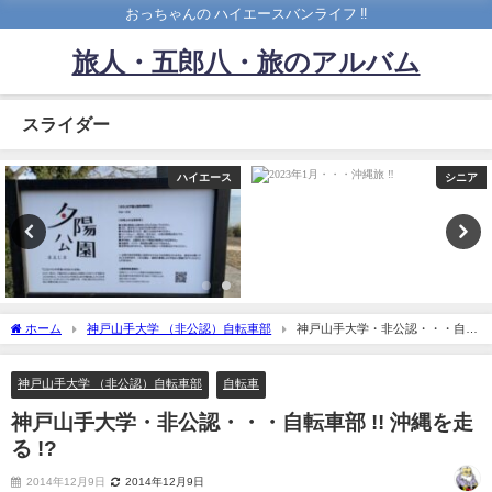
おっちゃんの ハイエースバンライフ ‼️
旅人・五郎八・旅のアルバム
スライダー
ハイエース
シニア
ホーム
神戸山手大学 （非公認）自転車部
神戸山手大学・非公認・・・自転
車部 !! 沖縄を走る !?
神戸山手大学 （非公認）自転車部
自転車
神戸山手大学・非公認・・・自転車部 !! 沖縄を走
る !?
2014年12月9日
2014年12月9日