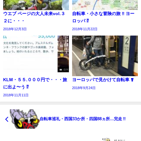
ウエブ ページの大人未来vol.３
自転車・小さな冒険の旅 ‼︎ ヨー
２に・・・
ロッパ ⁉️
2018年12月3日
2018年11月22日
KLM・５５.０００円で・・・旅
ヨーロッパで見かけて自転車 ❣️
に出よ〜う ⁉︎
2018年9月24日
2018年11月11日
自転車巡礼・西国33か所・四国88ヵ所…完走 !!