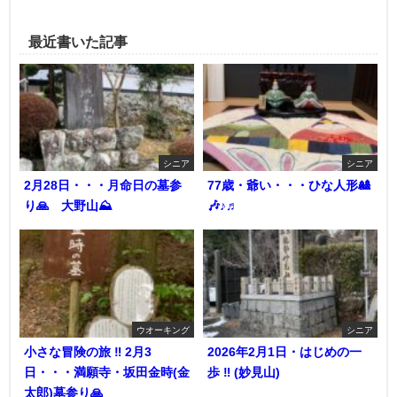
最近書いた記事
シニア
シニア
2月28日・・・月命日の墓参
77歳・爺い・・・ひな人形🎎
り🙏 大野山⛰️
🎶♪♬
ウオーキング
シニア
小さな冒険の旅 ‼︎ 2月3
2026年2月1日・はじめの一
日・・・満願寺・坂田金時(金
歩 ‼︎ (妙見山)
太郎)墓参り🙏