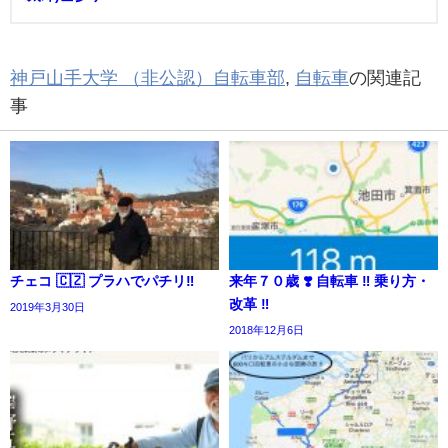
神戸山手大学 （非公認）自転車部
,
自転車
の関連記
事
チェコ 🇨🇿 プラハでパチリ‼️
来年７０歳 ❣️ 自転車 ‼︎ 乗り方・
改革 ‼︎
2019年3月30日
2018年12月6日