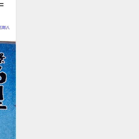
=
五郎八