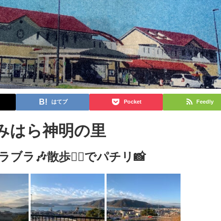
はてブ
Pocket
Feedly
 みはら神明の里
ラ🎶散歩🚶‍♀️でパチリ📸