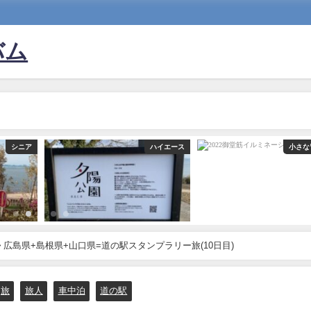
バム
シニア
ハイエース
小さな
地区> 広島県+島根県+山口県=道の駅スタンプラリー旅(10日目)
旅
旅人
車中泊
道の駅