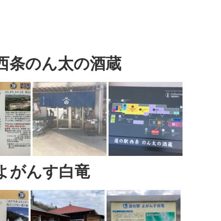
 西条のん太の酒蔵
よがんす白竜