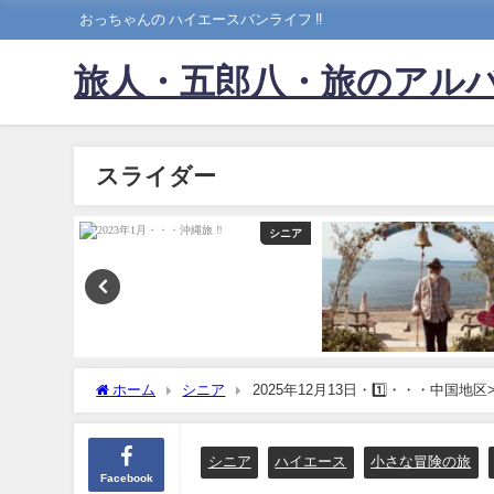
おっちゃんの ハイエースバンライフ ‼️
旅人・五郎八・旅のアル
スライダー
西国３３ヶ所
シニア
ホーム
シニア
2025年12月13日・1️⃣・・・中国
シニア
ハイエース
小さな冒険の旅
Facebook