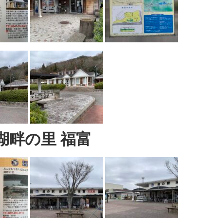
湖畔の里 福富