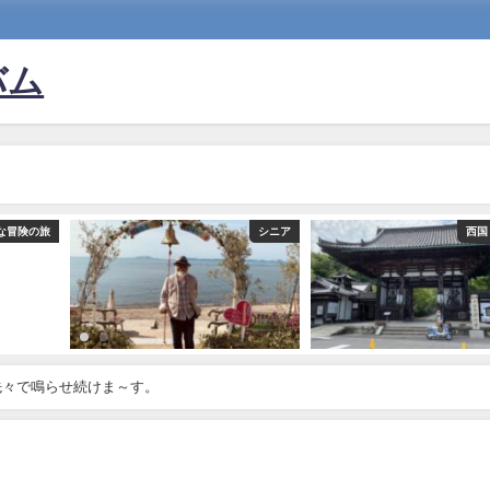
バム
な冒険の旅
シニア
西国
々で鳴らせ続けま～す。