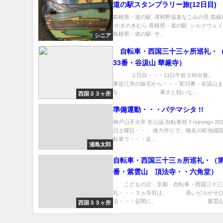
道の駅スタンプラリー旅(12日目)
島根県・道の駅 津和野温泉なごみの里 島根
かきのきむら 島根県・道の駅 シルクウェ
島根県・道の駅 サ...
シニア
自転車・西国三十三ヶ所巡礼・
33番・谷汲山 華厳寺）
２日目・・・11日午前５時
東近江市の妹宅から・・・第33番・谷汲山ま
を、 暑さと戦いな...
西国３３ヶ所
準備運動・・・バテマシタ !!
神戸山手大学 非公認 自転車部 !! /strong> 20
日土曜日・・・ 体力作りで、猪名川町地蔵院
転車で・・・走...
浦島太郎
自転車・西国三十三ヵ所巡礼・（
番・紫雲山 頂法寺・・六角堂）
こどもの日・京都・自転車・西国三十三
礼・・・３ヵ寺目は、 高いビルがそび
る・・・谷間に、 紫雲山 頂
西国３３ヶ所