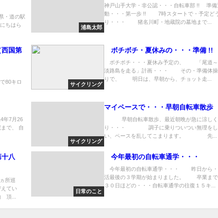
神戸山手大学・非公認・・・自転車部 !! 準備
動・・・第一歩 !! 7時スタートで・予定ど
県・道の駅
り・・・ 猪名川町・地蔵院の墓地まで...
イにちはら
浦島太郎
（西国第
ボチボチ・夏休みの・・・準備 !!
ボチボチ・・・夏休み予定の、 「尾道～
淡路島を走る」計画・・・ その・準備体操
出発。
りで、 明日は、早朝から、チョット走...
で80キロ
サイクリング
マイペースで・・・早朝自転車散歩
14年7月26
早朝自転車散歩、最近朝晩が急に涼しく
まで、 自
り・・・ 調子に乗りついつい無理をし
い、ペースを乱してこまります。 先...
サイクリング
第十八
今年最初の自転車通学・・・
今年最初の自転車通学・・・ 昨日から・
活最後の３学期が始まりました。 卒業まで
ヵ所巡
３０日ほどの・・・自転車通学の往復１５キ...
えてい
日常のこと
...