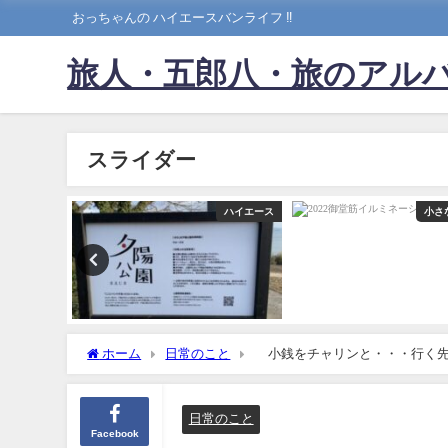
おっちゃんの ハイエースバンライフ ‼️
旅人・五郎八・旅のアル
スライダー
シニア
ハイエース
小さ
ホーム
日常のこと
小銭をチャリンと・・・行く先
日常のこと
Facebook