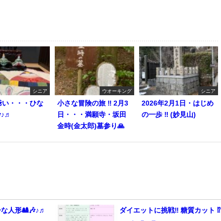
シニア
ウオーキング
シニア
爺い・・・ひな
小さな冒険の旅 ‼︎ 2月3
2026年2月1日・はじめ
♪♬
日・・・満願寺・坂田
の一歩 ‼︎ (妙見山)
金時(金太郎)墓参り🙏
な人形🎎🎶♪♬
ダイエットに挑戦‼️ 糖質カット ⁉︎