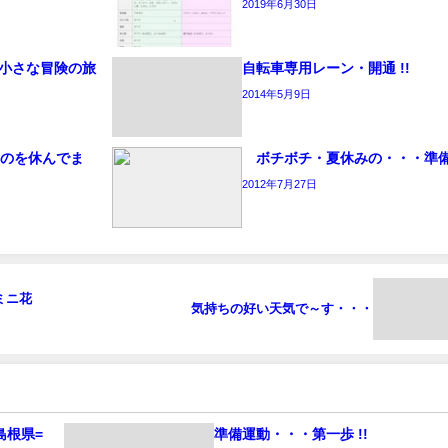
2019年6月30日
車 小さな冒険の旅
自転車専用レーン・開通 !!
2014年5月9日
のを休んでま
ボチボチ・夏休みの・・・準備 
2012年7月27日
ミニ花
気持ちの好い天気で～す・・・
>島根県=
準備運動・・・第一歩 !!