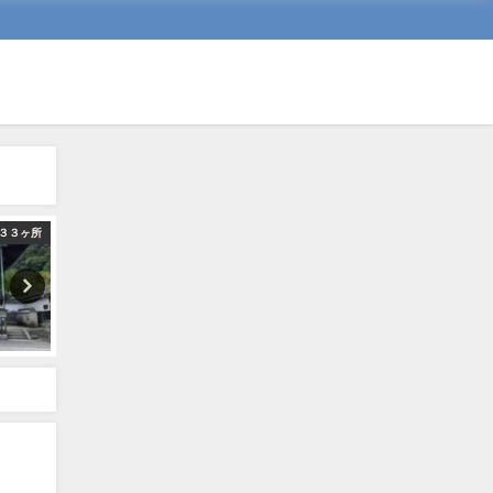
３３ヶ所
シニア
ハ