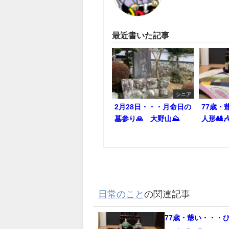
最近書いた記事
シニア
2月28日・・・月命日の
77歳・
墓参り🙏 大野山⛰️
人形🎎
日常のこと
の関連記事
77歳・爺い・・・ひ