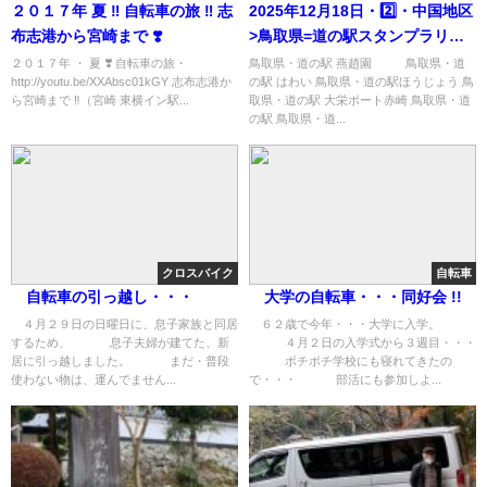
２０１７年 夏 ‼︎ 自転車の旅 ‼︎ 志
2025年12月18日・2️⃣・中国地区
布志港から宮崎まで ❣️
>鳥取県=道の駅スタンプラリー
旅(15日目)
２０１７年 ・ 夏 ❣️ 自転車の旅・
鳥取県・道の駅 燕趙園 鳥取県・道
http://youtu.be/XXAbsc01kGY 志布志港か
の駅 はわい 鳥取県・道の駅ほうじょう 鳥
ら宮崎まで ‼︎（宮崎 東横イン駅...
取県・道の駅 大栄ポート赤崎 鳥取県・道
の駅 鳥取県・道...
クロスバイク
自転車
自転車の引っ越し・・・
大学の自転車・・・同好会 !!
４月２９日の日曜日に、息子家族と同居
６２歳で今年・・・大学に入学。
するため、 息子夫婦が建てた、新
４月２日の入学式から３週目・・・
居に引っ越しました。 まだ・普段
ボチボチ学校にも寝れてきたの
使わない物は、運んでません...
で・・・ 部活にも参加しよ...