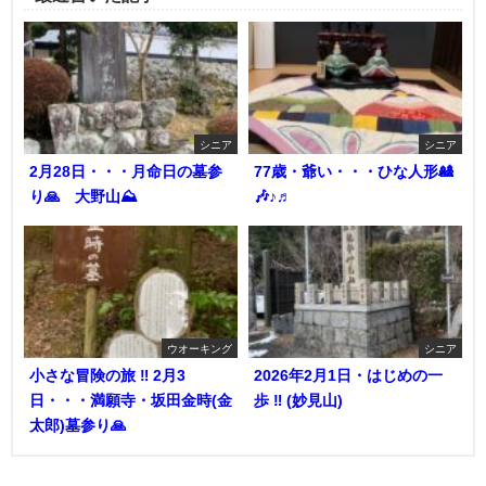
シニア
シニア
2月28日・・・月命日の墓参
77歳・爺い・・・ひな人形🎎
り🙏 大野山⛰️
🎶♪♬
ウオーキング
シニア
小さな冒険の旅 ‼︎ 2月3
2026年2月1日・はじめの一
日・・・満願寺・坂田金時(金
歩 ‼︎ (妙見山)
太郎)墓参り🙏