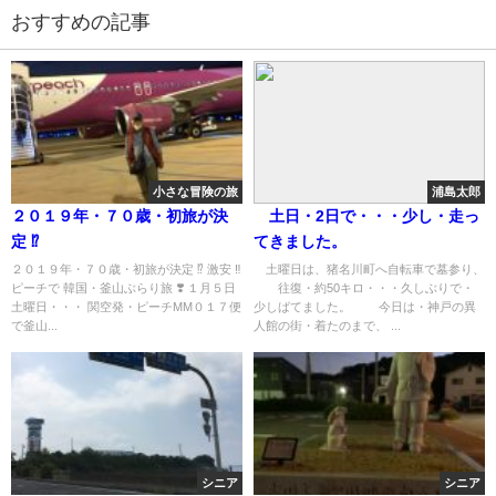
おすすめの記事
小さな冒険の旅
浦島太郎
２０１９年・７０歳・初旅が決
土日・2日で・・・少し・走っ
定 ⁉️
てきました。
２０１９年・７０歳・初旅が決定 ⁉️ 激安 ‼︎
土曜日は、猪名川町へ自転車で墓参り、
ピーチで 韓国・釜山ぶらり旅 ❣️ １月５日
往復・約50キロ・・・久しぶりで・
土曜日・・・ 関空発・ピーチMM０１７便
少しばてました。 今日は・神戸の異
で釜山...
人館の街・着たのまで、 ...
シニア
シニア