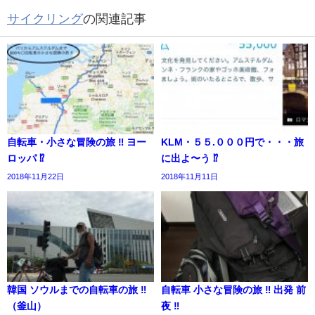
サイクリング
の関連記事
自転車・小さな冒険の旅 ‼︎ ヨー
KLM・５５.０００円で・・・旅
ロッパ ⁉️
に出よ〜う ⁉︎
2018年11月22日
2018年11月11日
韓国 ソウルまでの自転車の旅 ‼︎
自転車 小さな冒険の旅 ‼︎ 出発 前
（釜山）
夜 ‼️