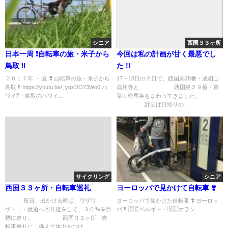
シニア
西国３３ヶ所
日本一周 ❗️自転車の旅・米子から
今回は私の計画が甘く最悪でし
鳥取 ‼︎
た !!
２０１７年 ・ 夏 ❣️ 自転車の旅・米子から
17・18日の２日で、西国弟28番・成相山
鳥取 ‼︎ https://youtu.be/_yqzDO73Wo0 ハ
成相寺と、 西国第２９番・青
ワイ⁉️・鳥取のハワイ...
葉山松尾寺をまわってきました。
計画は日帰りの...
サイクリング
シニア
西国３３ヶ所・自転車巡礼
ヨーロッパで見かけて自転車 ❣️
毎日、出かける時は、ワザワ
ヨーロッパで見かけた自転車 ❣️ ヨーロッ
ザ・・・坂道へ回り道をして、３０㌔を目
パ ‼︎ 🇧🇪ベルギー・🇳🇱オラン...
標に走り。 西国３３ヶ所・自
転車巡礼に、備えて体力をつけ...