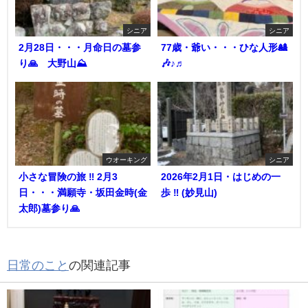
シニア
シニア
2月28日・・・月命日の墓参
77歳・爺い・・・ひな人形🎎
り🙏 大野山⛰️
🎶♪♬
ウオーキング
シニア
小さな冒険の旅 ‼︎ 2月3
2026年2月1日・はじめの一
日・・・満願寺・坂田金時(金
歩 ‼︎ (妙見山)
太郎)墓参り🙏
日常のこと
の関連記事