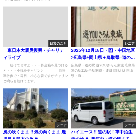
日常のこと
シニア
東日本大震災復興・チャリテ
2025年12月18日・1️⃣・中国地区
ィライブ
>広島県+岡山県＋鳥取県=道の駅
スタンプラリー旅(15日目)
続けてますよ・・・募金箱を見つける
広島県・道の駅 遊YOUさろん東城 広島県
と・・・小銭をチャリンと 自転
道の駅21駅全駅制覇・達成 🙌 🙌 🙌 岡山
車散歩で・毎日、小さな音ですがチャリン
県・道...
と鳴らせ続けてます。 ...
シニア
シニア
風の吹くまま ‼︎ 気の向くまま 鹿
ハイエース ‼️ 道の駅！車中泊生
児島＆熊本の旅 ❣️
活の旅 ❣️ 奥河内・道の駅くろま