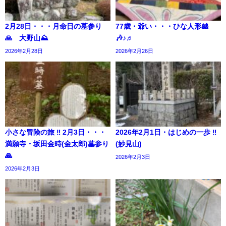
2月28日・・・月命日の墓参り
77歳・爺い・・・ひな人形🎎
🙏 大野山⛰️
🎶♪♬
2026年2月28日
2026年2月26日
小さな冒険の旅 ‼︎ 2月3日・・・
2026年2月1日・はじめの一歩 ‼︎
満願寺・坂田金時(金太郎)墓参り
(妙見山)
🙏
2026年2月3日
2026年2月3日