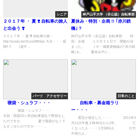
シニア
神戸山手大学 （非公認）自転車部
２０１７年 ・ 夏 ❣️ 自転車の旅人
夏休み・特別・企画 !! ｢赤川鉄
と出会う ❣️
橋｣ ?
２０１７年 ・ 夏 ❣️ 自転車の旅・
神戸山手大学（非公認）自転車部 特
http://youtu.be/3xza1lMtSqc 大分・・・延
別・企画 １０月３１日で・閉鎖が決
岡‼︎ ‼︎ （道中 ...
まった。 ＪＲ・城東貨物線の｢赤川鉄
橋｣を、 夏休み中に...
パーツ アクセサリー
日常のこと
寝袋・シュラフ・・・
自転車・募金箱ラリ
ー・・・
寝袋・シュラフ・・・
今回・西国33ヶ所自転車巡礼で野宿をし
震災が発生した・・・ 2011年3
たのですが、 夏で寝袋がなくて
月11日午後２時46分から1年。 亡
もすごせたのですが・・・...
くなった人・・・1万5854人 行方
不明の人...