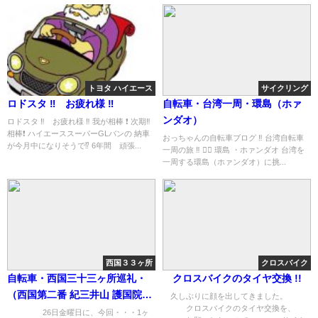
トヨタ ハイエース
サイクリング
ロドスタ ‼︎ お疲れ様 ‼︎
自転車・台湾一周・環島（ホァ
ンダオ）
ロドスタ ‼︎ お疲れ様 ‼︎ 我が相棒 ❗️ 次期‼︎
相棒❗️ ハイエーススーパーGLバンの 納車
おっちゃんの自転車ブログ ‼︎ 台湾自転車
が今月中になりそうで⁉︎ 6年間 頑張...
一周の旅 ‼︎ 🚴‍♀️ 環島 ・ホァンダオ 台湾を
一周する環島（ホァンダオ）に挑...
西国３３ヶ所
クロスバイク
自転車・西国三十三ヶ所巡礼・
クロスバイクのタイヤ交換 !!
（西国第二番 紀三井山 護国院・
久しぶりに顔を出してきました。
クロスバイクのタイヤ交換を、
紀三井寺 ）
26日金曜日に、今回・・・1ヶ