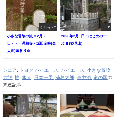
ウオーキング
シニア
小さな冒険の旅 ‼︎ 2月3
2026年2月1日・はじめの一
日・・・満願寺・坂田金時(金
歩 ‼︎ (妙見山)
太郎)墓参り🙏
シニア
,
トヨタ ハイエース
,
ハイエース
,
小さな冒険
の旅
,
旅
,
旅人
,
日本一周
,
浦島太郎
,
車中泊
,
道の駅
の
関連記事