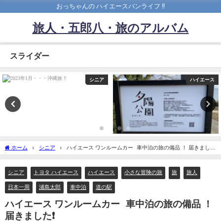
おっちゃんの ハイエースバンライフ ‼️
旅人・五郎八・旅のアルバム
スライダー
シニア
ハイエース
ホーム
シニア
ハイエース ワンルームカー 車中泊の旅の備品 ！ 届きました
❗️
シニア
トヨタ ハイエース
ハイエース
小さな冒険の旅
旅
旅人
日本一周
浦島太郎
車中泊
道の駅
ハイエース ワンルームカー 車中泊の旅の備品 ！
届きました❗️