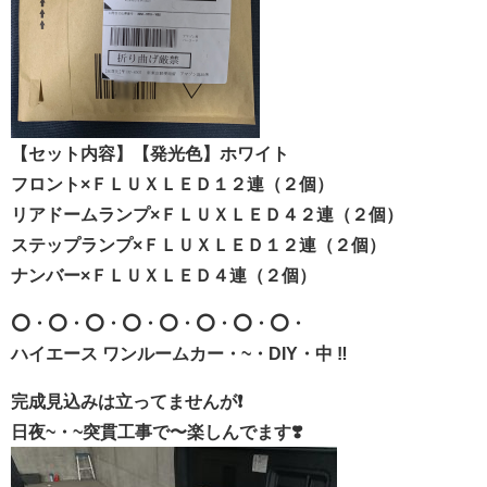
【セット内容】【発光色】ホワイト
フロント×ＦＬＵＸＬＥＤ１２連（２個）
リアドームランプ×ＦＬＵＸＬＥＤ４２連（２個）
ステップランプ×ＦＬＵＸＬＥＤ１２連（２個）
ナンバー×ＦＬＵＸＬＥＤ４連（２個）
⭕️・⭕️・⭕️・⭕️・⭕️・⭕️・⭕️・⭕️・
ハイエース ワンルームカー・~・DIY・中 ‼️
完成見込みは立ってませんが❗️
日夜~・~突貫工事で〜楽しんでます❣️