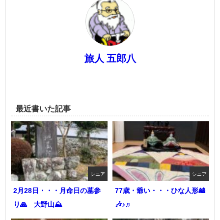
旅人 五郎八
最近書いた記事
シニア
シニア
2月28日・・・月命日の墓参
77歳・爺い・・・ひな人形🎎
り🙏 大野山⛰️
🎶♪♬